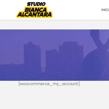
INÍC
[woocommerce_my_account]