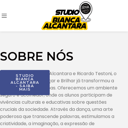
SOBRE NÓS
Idealizado por Bianca Alcantara e Ricardo Testoni, o
STUDIO
BIANCA
Ponto de Cultura Dançar e Brilhar já transformou a
ALCANTARA
- SAIBA
vida de diversas pessoas. Oferecemos um ambiente
MAIS
seguro e acolhedor, onde os alunos participam de
vivências culturais e educativas sobre questões
cruciais da sociedade. Através da dança, uma arte
poderosa que transcende palavras, estimulamos a
criatividade, a imaginação, a expressão de