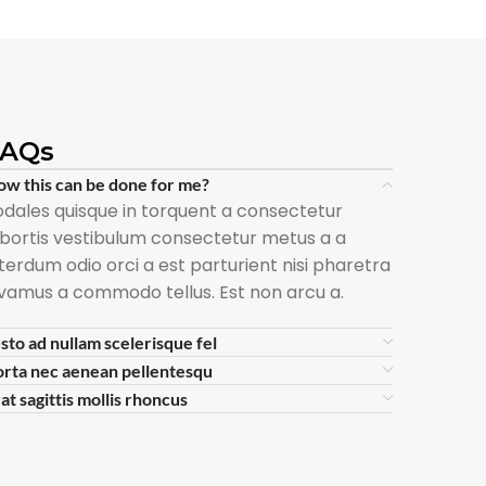
FAQs
w this can be done for me?
odales quisque in torquent a consectetur
obortis vestibulum consectetur metus a a
nterdum odio orci a est parturient nisi pharetra
ivamus a commodo tellus. Est non arcu a.
sto ad nullam scelerisque fel
orta nec aenean pellentesqu
at sagittis mollis rhoncus