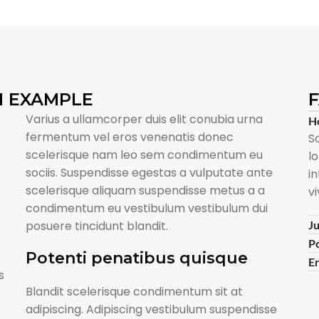
N EXAMPLE
Varius a ullamcorper duis elit conubia urna
Ho
fermentum vel eros venenatis donec
S
scelerisque nam leo sem condimentum eu
l
sociis. Suspendisse egestas a vulputate ante
i
scelerisque aliquam suspendisse metus a a
v
condimentum eu vestibulum vestibulum dui
posuere tincidunt blandit.
Ju
P
Potenti penatibus quisque
Er
s
Blandit scelerisque condimentum sit at
adipiscing. Adipiscing vestibulum suspendisse