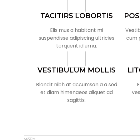
TACITIRS LOBORTIS
POS
Elis mus a habitant mi
Vestib
suspendisse adipiscing ultricies
cum p
torquent id urna.
VESTIBULUM MOLLIS
LI
Blandit nibh at accumsan a a sed
E
et diam himenaeos aliquet ad
ves
sagittis.
Novo