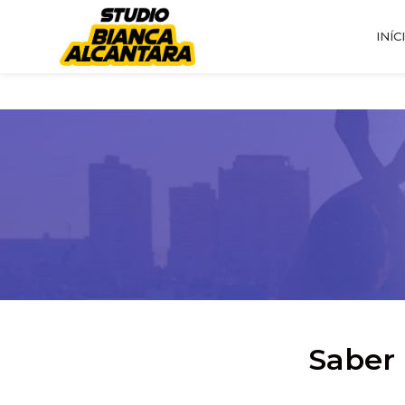
INÍC
Saber 