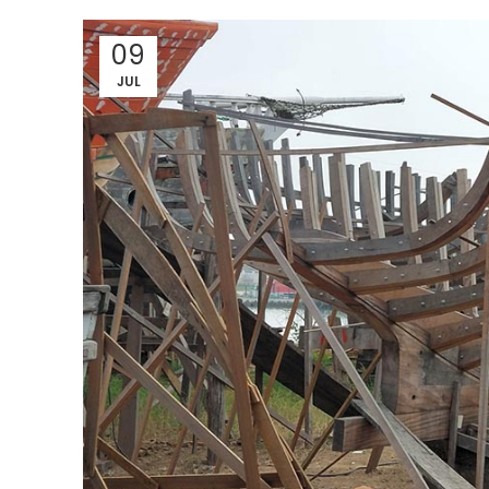
09
JUL