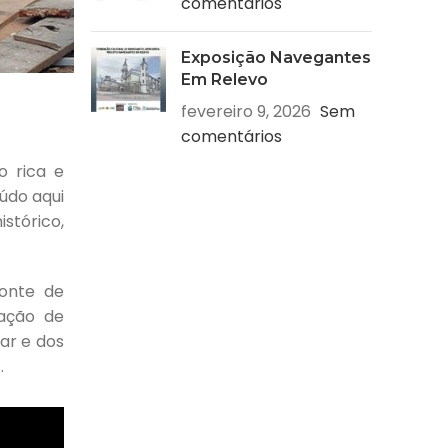
comentários
Exposição Navegantes
Em Relevo
fevereiro 9, 2026
Sem
comentários
o rica e
údo aqui
stórico,
fonte de
ração de
ar e dos
.