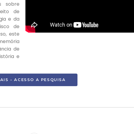
s sobre
ceito de
gia e da
isco de
so, este
 memória
ância de
stória e
AIS - ACESSO A PESQUISA